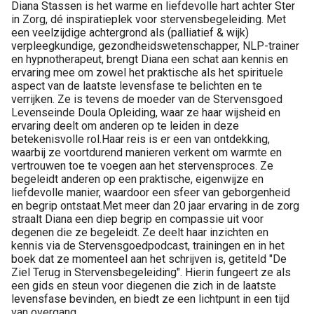
Diana Stassen is het warme en liefdevolle hart achter Ster
in Zorg, dé inspiratieplek voor stervensbegeleiding. Met
een veelzijdige achtergrond als (palliatief & wijk)
verpleegkundige, gezondheidswetenschapper, NLP-trainer
en hypnotherapeut, brengt Diana een schat aan kennis en
ervaring mee om zowel het praktische als het spirituele
aspect van de laatste levensfase te belichten en te
verrijken. Ze is tevens de moeder van de Stervensgoed
Levenseinde Doula Opleiding, waar ze haar wijsheid en
ervaring deelt om anderen op te leiden in deze
betekenisvolle rol.Haar reis is er een van ontdekking,
waarbij ze voortdurend manieren verkent om warmte en
vertrouwen toe te voegen aan het stervensproces. Ze
begeleidt anderen op een praktische, eigenwijze en
liefdevolle manier, waardoor een sfeer van geborgenheid
en begrip ontstaat.Met meer dan 20 jaar ervaring in de zorg
straalt Diana een diep begrip en compassie uit voor
degenen die ze begeleidt. Ze deelt haar inzichten en
kennis via de Stervensgoedpodcast, trainingen en in het
boek dat ze momenteel aan het schrijven is, getiteld "De
Ziel Terug in Stervensbegeleiding". Hierin fungeert ze als
een gids en steun voor diegenen die zich in de laatste
levensfase bevinden, en biedt ze een lichtpunt in een tijd
van overgang.