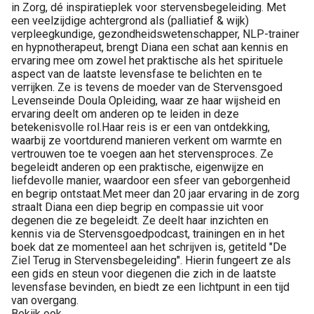
in Zorg, dé inspiratieplek voor stervensbegeleiding. Met
een veelzijdige achtergrond als (palliatief & wijk)
verpleegkundige, gezondheidswetenschapper, NLP-trainer
en hypnotherapeut, brengt Diana een schat aan kennis en
ervaring mee om zowel het praktische als het spirituele
aspect van de laatste levensfase te belichten en te
verrijken. Ze is tevens de moeder van de Stervensgoed
Levenseinde Doula Opleiding, waar ze haar wijsheid en
ervaring deelt om anderen op te leiden in deze
betekenisvolle rol.Haar reis is er een van ontdekking,
waarbij ze voortdurend manieren verkent om warmte en
vertrouwen toe te voegen aan het stervensproces. Ze
begeleidt anderen op een praktische, eigenwijze en
liefdevolle manier, waardoor een sfeer van geborgenheid
en begrip ontstaat.Met meer dan 20 jaar ervaring in de zorg
straalt Diana een diep begrip en compassie uit voor
degenen die ze begeleidt. Ze deelt haar inzichten en
kennis via de Stervensgoedpodcast, trainingen en in het
boek dat ze momenteel aan het schrijven is, getiteld "De
Ziel Terug in Stervensbegeleiding". Hierin fungeert ze als
een gids en steun voor diegenen die zich in de laatste
levensfase bevinden, en biedt ze een lichtpunt in een tijd
van overgang.
Bekijk ook