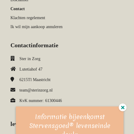
Contact
Klachten regelement
Ik wil mijn aankoop annuleren
Contactinformatie
Ster in Zorg
Lutetiahof 47
6215Tl
Maastricht
team@sterinzorg.nl
KvK nummer: 61300446
Informatie bijeenkomst
leven & sterven kennisbank
Stervensgoed® levenseinde