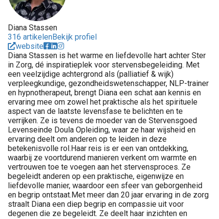
Diana Stassen
316 artikelen
Bekijk profiel
website
Diana Stassen is het warme en liefdevolle hart achter Ster
in Zorg, dé inspiratieplek voor stervensbegeleiding. Met
een veelzijdige achtergrond als (palliatief & wijk)
verpleegkundige, gezondheidswetenschapper, NLP-trainer
en hypnotherapeut, brengt Diana een schat aan kennis en
ervaring mee om zowel het praktische als het spirituele
aspect van de laatste levensfase te belichten en te
verrijken. Ze is tevens de moeder van de Stervensgoed
Levenseinde Doula Opleiding, waar ze haar wijsheid en
ervaring deelt om anderen op te leiden in deze
betekenisvolle rol.Haar reis is er een van ontdekking,
waarbij ze voortdurend manieren verkent om warmte en
vertrouwen toe te voegen aan het stervensproces. Ze
begeleidt anderen op een praktische, eigenwijze en
liefdevolle manier, waardoor een sfeer van geborgenheid
en begrip ontstaat.Met meer dan 20 jaar ervaring in de zorg
straalt Diana een diep begrip en compassie uit voor
degenen die ze begeleidt. Ze deelt haar inzichten en