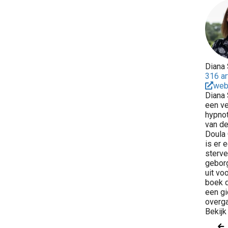
Diana
316 ar
web
Diana 
een ve
hypnot
van de
Doula 
is er 
sterve
geborg
uit vo
boek d
een gi
overg
Bekijk