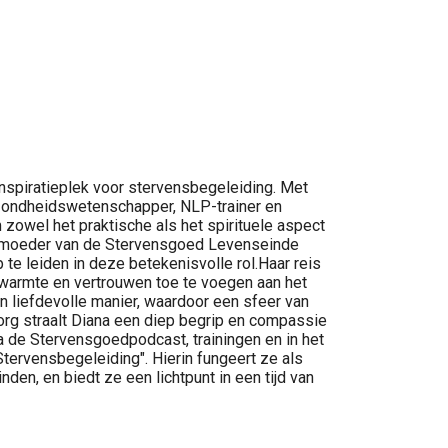
 inspiratieplek voor stervensbegeleiding. Met
gezondheidswetenschapper, NLP-trainer en
zowel het praktische als het spirituele aspect
 de moeder van de Stervensgoed Levenseinde
 te leiden in deze betekenisvolle rol.Haar reis
 warmte en vertrouwen toe te voegen aan het
n liefdevolle manier, waardoor een sfeer van
org straalt Diana een diep begrip en compassie
ia de Stervensgoedpodcast, trainingen en in het
Stervensbegeleiding". Hierin fungeert ze als
den, en biedt ze een lichtpunt in een tijd van