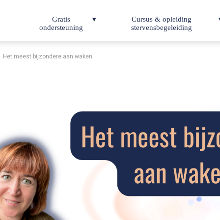
Gratis
Cursus & opleiding
ondersteuning
stervensbegeleiding
Het meest bijzondere aan waken