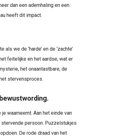
meer dan een ademhaling en een
au heeft dit impact.
 als we de ‘harde’ en de ‘zachte’
t feitelijke en het aardse, wat er
mysterie, het onaantastbare, de
s het stervensproces.
 bewustwording.
 je waarneemt. Aan het einde van
 de stervende persoon. Puzzelstukjes
n opdoen. De rode draad van het