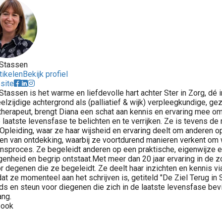
 Stassen
tikelen
Bekijk profiel
site
Stassen is het warme en liefdevolle hart achter Ster in Zorg, dé
elzijdige achtergrond als (palliatief & wijk) verpleegkundige, 
herapeut, brengt Diana een schat aan kennis en ervaring mee om 
 laatste levensfase te belichten en te verrijken. Ze is tevens
Opleiding, waar ze haar wijsheid en ervaring deelt om anderen op
een van ontdekking, waarbij ze voortdurend manieren verkent om
nsproces. Ze begeleidt anderen op een praktische, eigenwijze e
enheid en begrip ontstaat.Met meer dan 20 jaar ervaring in de z
or degenen die ze begeleidt. Ze deelt haar inzichten en kennis v
at ze momenteel aan het schrijven is, getiteld "De Ziel Terug in 
ds en steun voor diegenen die zich in de laatste levensfase bevin
ang.
 ook