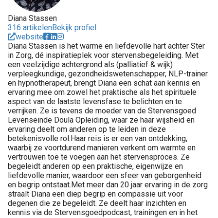
Diana Stassen
316 artikelen
Bekijk profiel
website
Diana Stassen is het warme en liefdevolle hart achter Ster
in Zorg, dé inspiratieplek voor stervensbegeleiding. Met
een veelzijdige achtergrond als (palliatief & wijk)
verpleegkundige, gezondheidswetenschapper, NLP-trainer
en hypnotherapeut, brengt Diana een schat aan kennis en
ervaring mee om zowel het praktische als het spirituele
aspect van de laatste levensfase te belichten en te
verrijken. Ze is tevens de moeder van de Stervensgoed
Levenseinde Doula Opleiding, waar ze haar wijsheid en
ervaring deelt om anderen op te leiden in deze
betekenisvolle rol.Haar reis is er een van ontdekking,
waarbij ze voortdurend manieren verkent om warmte en
vertrouwen toe te voegen aan het stervensproces. Ze
begeleidt anderen op een praktische, eigenwijze en
liefdevolle manier, waardoor een sfeer van geborgenheid
en begrip ontstaat.Met meer dan 20 jaar ervaring in de zorg
straalt Diana een diep begrip en compassie uit voor
degenen die ze begeleidt. Ze deelt haar inzichten en
kennis via de Stervensgoedpodcast, trainingen en in het