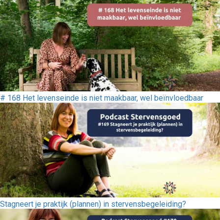
# 168 Het levenseinde is niet maakbaar, wel beïnvloedbaar
Stagneert je praktijk (plannen) in stervensbegeleiding?