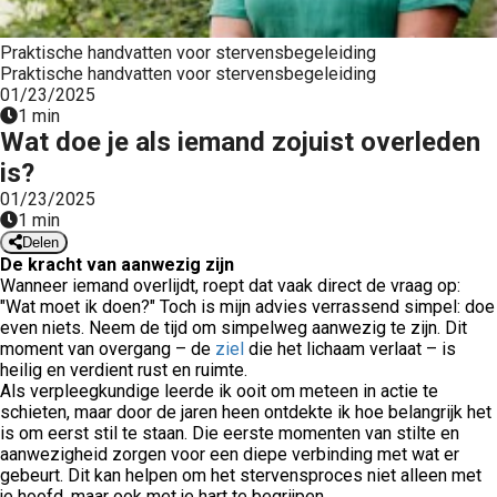
Praktische handvatten voor stervensbegeleiding
Praktische handvatten voor stervensbegeleiding
01/23/2025
1 min
Wat doe je als iemand zojuist overleden
is?
01/23/2025
1 min
Delen
De kracht van aanwezig zijn
Wanneer iemand overlijdt, roept dat vaak direct de vraag op:
"Wat moet ik doen?" Toch is mijn advies verrassend simpel: doe
even niets. Neem de tijd om simpelweg aanwezig te zijn. Dit
moment van overgang – de
ziel
die het lichaam verlaat – is
heilig en verdient rust en ruimte.
Als verpleegkundige leerde ik ooit om meteen in actie te
schieten, maar door de jaren heen ontdekte ik hoe belangrijk het
is om eerst stil te staan. Die eerste momenten van stilte en
aanwezigheid zorgen voor een diepe verbinding met wat er
gebeurt. Dit kan helpen om het stervensproces niet alleen met
je hoofd, maar ook met je hart te begrijpen.