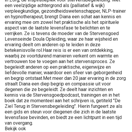
een veelzijdige achtergrond als (palliatief & wijk)
verpleegkundige, gezondheidswetenschapper, NLP-trainer
en hypnotherapeut, brengt Diana een schat aan kennis en
ervaring mee om zowel het praktische als het spirituele
aspect van de laatste levensfase te belichten en te
verrijken. Ze is tevens de moeder van de Stervensgoed
Levenseinde Doula Opleiding, waar ze haar wijsheid en
ervaring deelt om anderen op te leiden in deze
betekenisvolle rol.Haar reis is er een van ontdekking,
waarbij ze voortdurend manieren verkent om warmte en
vertrouwen toe te voegen aan het stervensproces. Ze
begeleidt anderen op een praktische, eigenwijze en
liefdevolle manier, waardoor een sfeer van geborgenheid
en begrip ontstaat.Met meer dan 20 jaar ervaring in de zorg
straalt Diana een diep begrip en compassie uit voor
degenen die ze begeleidt. Ze deelt haar inzichten en
kennis via de Stervensgoedpodcast, trainingen en in het
boek dat ze momenteel aan het schrijven is, getiteld "De
Ziel Terug in Stervensbegeleiding". Hierin fungeert ze als
een gids en steun voor diegenen die zich in de laatste
levensfase bevinden, en biedt ze een lichtpunt in een tijd
van overgang.
Bekijk ook