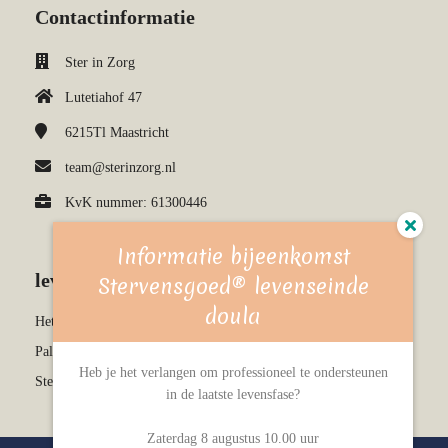
Contactinformatie
Ster in Zorg
Lutetiahof 47
6215Tl
Maastricht
team@sterinzorg.nl
KvK nummer: 61300446
Informatie bijeenkomst
leven & sterven kennisbank
Stervensgoed® levenseinde
doula
Het stervensproces
Palliatieve en terminale zorg
Heb je het verlangen om professioneel te ondersteunen
Stervensgoed levenseinde doula
in de laatste levensfase?
Zaterdag 8 augustus 10.00 uur