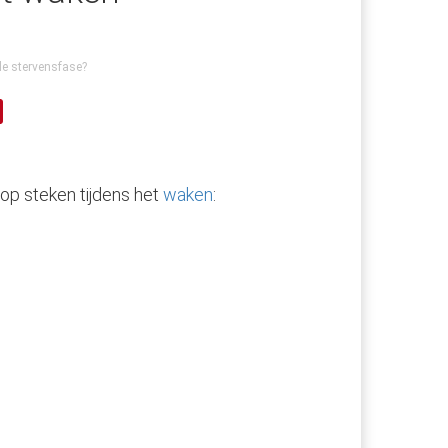
de stervensfase?
op steken tijdens het
waken
: