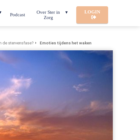
LOGIN
Over Ster in
Podcast
Zorg
n de stervensfase?
Emoties tijdens het waken