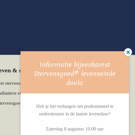
Informatie bijeenkomst
leven & sterven kennisbank
Stervensgoed® levenseinde
doula
et stervensproces
alliatieve en terminale zorg
tervensgoed levenseinde doula
Heb je het verlangen om professioneel te
ondersteunen in de laatste levensfase?
Zaterdag 8 augustus 10.00 uur