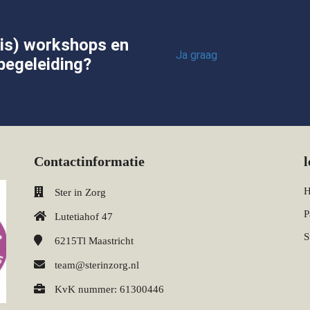
tis) workshops en
Ja graag
begeleiding?
Contactinformatie
H
Ster in Zorg
P
Lutetiahof 47
S
6215Tl
Maastricht
team@sterinzorg.nl
KvK nummer: 61300446