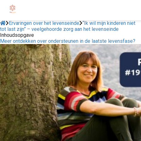
Ervaringen over het levenseinde
“Ik wil mijn kinderen niet
tot last zijn” – veelgehoorde zorg aan het levenseinde
Inhoudsopgave
Meer ontdekken over ondersteunen in de laatste levensfase?