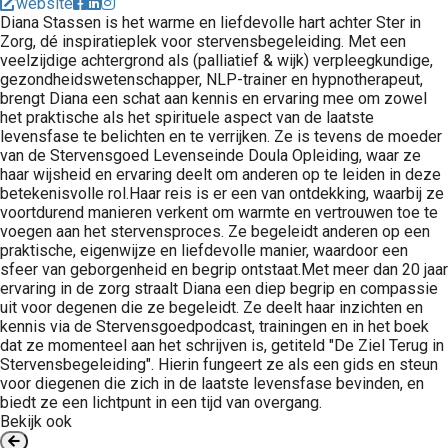
website
Diana Stassen is het warme en liefdevolle hart achter Ster in
Zorg, dé inspiratieplek voor stervensbegeleiding. Met een
veelzijdige achtergrond als (palliatief & wijk) verpleegkundige,
gezondheidswetenschapper, NLP-trainer en hypnotherapeut,
brengt Diana een schat aan kennis en ervaring mee om zowel
het praktische als het spirituele aspect van de laatste
levensfase te belichten en te verrijken. Ze is tevens de moeder
van de Stervensgoed Levenseinde Doula Opleiding, waar ze
haar wijsheid en ervaring deelt om anderen op te leiden in deze
betekenisvolle rol.Haar reis is er een van ontdekking, waarbij ze
voortdurend manieren verkent om warmte en vertrouwen toe te
voegen aan het stervensproces. Ze begeleidt anderen op een
praktische, eigenwijze en liefdevolle manier, waardoor een
sfeer van geborgenheid en begrip ontstaat.Met meer dan 20 jaar
ervaring in de zorg straalt Diana een diep begrip en compassie
uit voor degenen die ze begeleidt. Ze deelt haar inzichten en
kennis via de Stervensgoedpodcast, trainingen en in het boek
dat ze momenteel aan het schrijven is, getiteld "De Ziel Terug in
Stervensbegeleiding". Hierin fungeert ze als een gids en steun
voor diegenen die zich in de laatste levensfase bevinden, en
biedt ze een lichtpunt in een tijd van overgang.
Bekijk ook