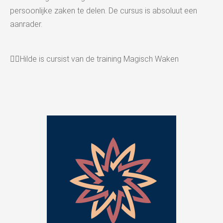
persoonlijke zaken te delen. De cursus is absoluut een
aanrader.
👉🏻Hilde is cursist van de training Magisch Waken