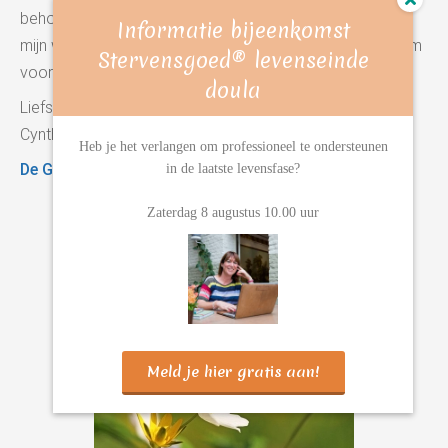
behoefte en interesse. Het gaf daarbij een verdieping in
Informatie bijeenkomst
mijn werk als vrijwilliger in het hospice. En voedingsbodem
Stervensgoed® levenseinde
voor mijn eigen onderneming.
doula
Liefs,
Cynthia
Heb je het verlangen om professioneel te ondersteunen
De Gouden Olifant
in de laatste levensfase?
Zaterdag 8 augustus 10.00 uur
Meld je hier gratis aan!