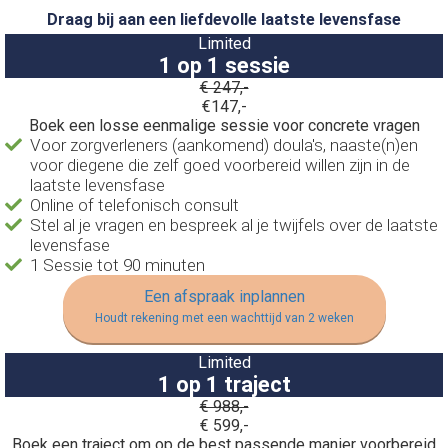
Draag bij aan een liefdevolle laatste levensfase
Limited
1 op 1 sessie
€ 247,-
€147,-
Boek een losse eenmalige sessie voor concrete vragen
Voor zorgverleners (aankomend) doula's, naaste(n)en
voor diegene die zelf goed voorbereid willen zijn in de
laatste levensfase
Online of telefonisch consult
Stel al je vragen en bespreek al je twijfels over de laatste
levensfase
1 Sessie tot 90 minuten
Een afspraak inplannen
Houdt rekening met een wachttijd van 2 weken
Limited
1 op 1 traject
€ 988,-
€ 599,-
Boek een traject om op de best passende manier voorbereid