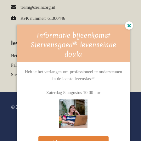
team@sterinzorg.nl
KvK nummer: 61300446
Informatie bijeenkomst
leven & sterven kennisbank
Stervensgoed® levenseinde
doula
Het stervensproces
Palliatieve en terminale zorg
Heb je het verlangen om professioneel te ondersteunen
Stervensgoed levenseinde doula
in de laatste levensfase?
Zaterdag 8 augustus 10.00 uur
© 2026 Ster in Zorg