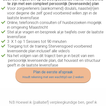
te zijn met een compleet persoonlijk (levenseinde) plan
Voor zorgverleners (aankomend) doula's, naaste(n)en
voor diegene die zelf goed voorbereid willen zijn in de
laatste levensfase
Online, telefonisch consulten of huisbezoeken mogelijk
in omgeving Maastricht
Stel al je vragen en bespreek al je twijfels over de laatste
levensfase
3 X 1 op 1 Sessies tot 90 minuten
Toegang tot de training Stervensgoed voorbereid
levenseinde plan inclusief alle video's
Na het volgen van dit traject ben je in bezit van een
persoonlijk levenseinde plan, dat houvast en structuur
geeft in de laatste levensfase
Plan de eerste afspraak
Houdt rekening met een wachttijd van 2 weken
N.B Hoewel ik (palliatief) verpleegkundige ben, geef ik